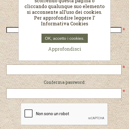
scorrendo questa pagina o
cliccando qualunque suo elemento
Recapiti
si acconsente all’uso dei cookies.
Per approfondire leggere l’
Telefono:
Informativa Cookies
*
OK, accetto i cookies.
Password
Approfondisci
Password:
*
Conferma password:
*