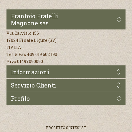
Frantoio Fratelli
Magnone sas
Via Calvisio 156
17024 Finale Ligure (SV)
ITALIA
Tel. & Fax +39 019 602 190
P.iva 01497090090
Informazioni
Servizio Clienti
Profilo
PROGETTO
SINTESI.ST