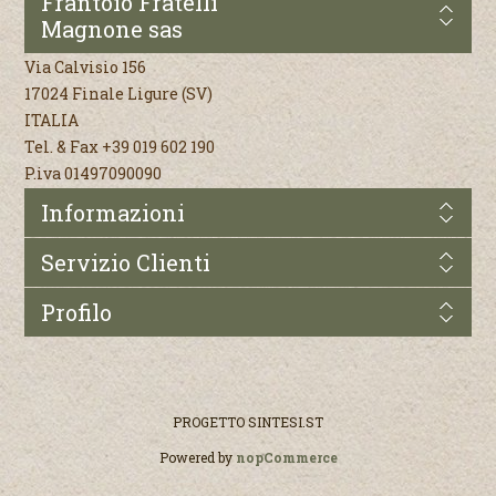
Frantoio Fratelli
Magnone sas
Via Calvisio 156
17024 Finale Ligure (SV)
ITALIA
Tel. & Fax +39 019 602 190
P.iva 01497090090
Informazioni
Servizio Clienti
Profilo
PROGETTO
SINTESI.ST
Powered by
nopCommerce