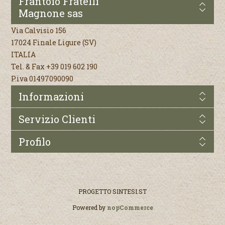
Frantoio Fratelli
Magnone sas
Via Calvisio 156
17024 Finale Ligure (SV)
ITALIA
Tel. & Fax +39 019 602 190
P.iva 01497090090
Informazioni
Servizio Clienti
Profilo
PROGETTO
SINTESI.ST
Powered by
nopCommerce