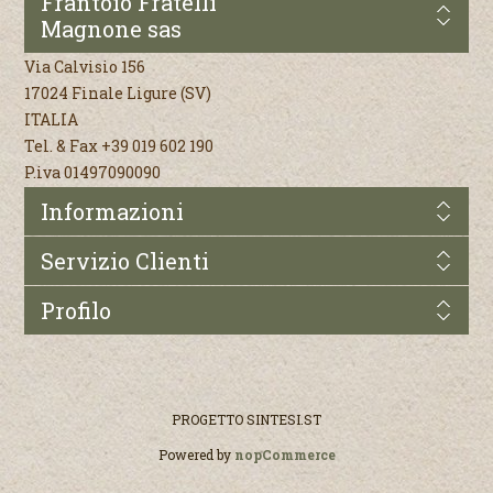
Frantoio Fratelli
Magnone sas
Via Calvisio 156
17024 Finale Ligure (SV)
ITALIA
Tel. & Fax +39 019 602 190
P.iva 01497090090
Informazioni
Servizio Clienti
Profilo
PROGETTO
SINTESI.ST
Powered by
nopCommerce