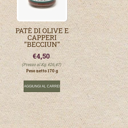
PATÈ DI OLIVE E
CAPPERI
"BECCIUN"
€4,50
(Prezzo al Kg. €26,47)
Peso netto 170 g