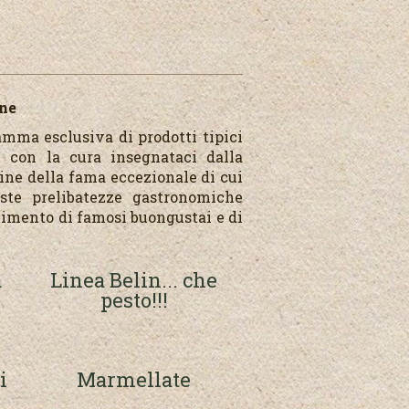
one
amma esclusiva di prodotti tipici
i con la cura insegnataci dalla
gine della fama eccezionale di cui
ste prelibatezze gastronomiche
scimento di famosi buongustai e di
a
Linea Belin... che
pesto!!!
i
Marmellate