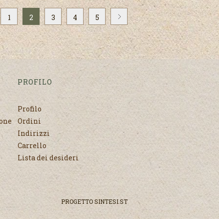
1
2
3
4
5
PROFILO
Profilo
none
Ordini
Indirizzi
Carrello
Lista dei desideri
PROGETTO
SINTESI.ST