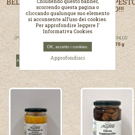
BELIN...IL PESTO
BELIN...IL PEST
Chiudendo questo banner,
scorrendo questa pagina o
DI NOCI!!!
FRESCO!!!
cliccando qualunque suo elemento
si acconsente all’uso dei cookies.
Per approfondire leggere l’
€5,20
€5,80
Informativa Cookies
(Prezzo al Kg. €30,59)
(Prezzo al Kg. €34,12)
Peso netto 170 g
Peso netto 170 g
OK, accetto i cookies.
Approfondisci