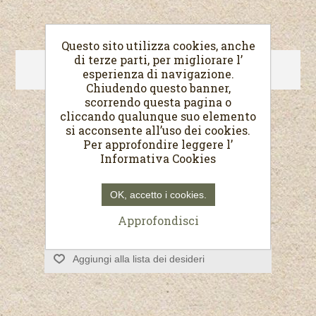
Questo sito utilizza cookies, anche
di terze parti, per migliorare l’
Spiacenti, questo prodotto non é più disponibile
esperienza di navigazione.
Chiudendo questo banner,
scorrendo questa pagina o
Sapone al Sandalo
cliccando qualunque suo elemento
si acconsente all’uso dei cookies.
Sapone con olio di oliva e sandalo 200 g
Per approfondire leggere l’
Informativa Cookies
€3,00
OK, accetto i cookies.
Approfondisci