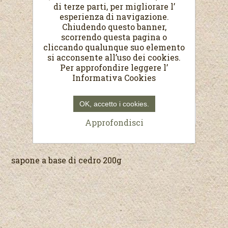
di terze parti, per migliorare l’
esperienza di navigazione.
Chiudendo questo banner,
scorrendo questa pagina o
Sapone al Cedro
cliccando qualunque suo elemento
si acconsente all’uso dei cookies.
Sapone con olio di oliva e cedro 200g
Per approfondire leggere l’
Informativa Cookies
€3,00
OK, accetto i cookies.
Approfondisci
sapone a base di cedro 200g