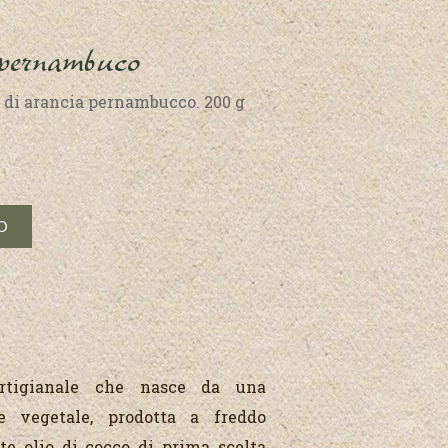
 pernambuco
ri di arancia pernambucco. 200 g
artigianale che nasce da una
e vegetale, prodotta a freddo
e olio di cocco di prima scelta