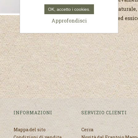
ricco di glicerina naturale,
OK, accetto i cookies.
pernambucco raccolti ed essicca
Approfondisci
INFORMAZIONI
SERVIZIO CLIENTI
Mappa del sito
Cerca
Condizioni di vendita
Novità dal Frantoio Mag