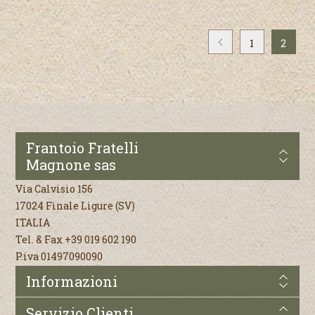
1
2
Frantoio Fratelli
Magnone sas
Via Calvisio 156
17024 Finale Ligure (SV)
ITALIA
Tel. & Fax +39 019 602 190
P.iva 01497090090
Informazioni
Servizio Clienti