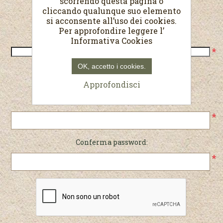
scorrendo questa pagina o
cliccando qualunque suo elemento
Recapiti
si acconsente all’uso dei cookies.
Per approfondire leggere l’
Telefono:
Informativa Cookies
*
OK, accetto i cookies.
Password
Approfondisci
Password:
*
Conferma password:
*