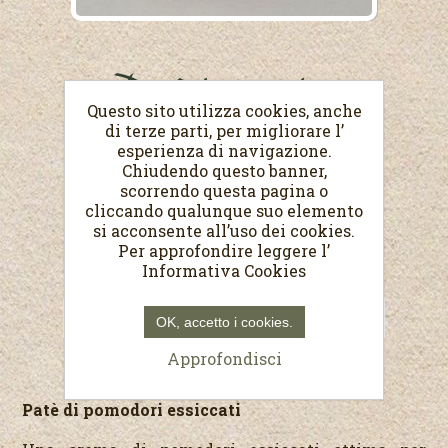
Patè di pomodori
Questo sito utilizza cookies, anche
Peso netto 170 g
di terze parti, per migliorare l’
esperienza di navigazione.
Chiudendo questo banner,
€4,50
scorrendo questa pagina o
(Prezzo al Kg. €26,47)
cliccando qualunque suo elemento
si acconsente all’uso dei cookies.
Per approfondire leggere l’
Informativa Cookies
OK, accetto i cookies.
Approfondisci
Patè di pomodori essiccati