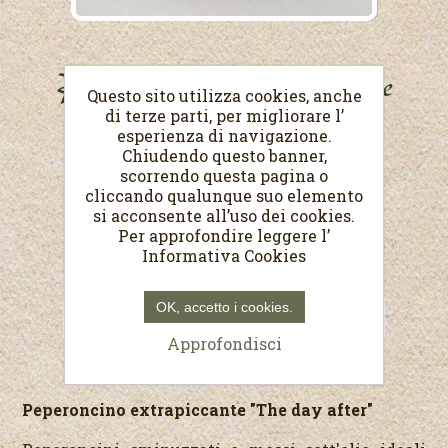
Peperoncino extrapiccante
Questo sito utilizza cookies, anche
di terze parti, per migliorare l’
Peso netto 170 g
esperienza di navigazione.
Chiudendo questo banner,
€5,20
scorrendo questa pagina o
cliccando qualunque suo elemento
(Prezzo al Kg. €30,59)
si acconsente all’uso dei cookies.
Per approfondire leggere l’
Informativa Cookies
OK, accetto i cookies.
Approfondisci
Peperoncino extrapiccante "The day after"