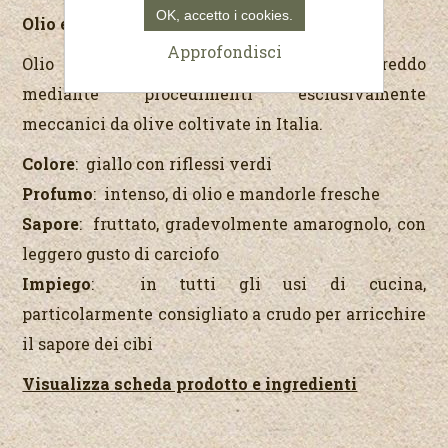
OK, accetto i cookies.
Olio extra vergine di oliva italiano
Approfondisci
Olio di qualità superiore estratto a freddo
mediante procedimenti esclusivamente
meccanici da olive coltivate in Italia.
Colore
: giallo con riflessi verdi
Profumo
: intenso, di olio e mandorle fresche
Sapore
: fruttato, gradevolmente amarognolo, con
leggero gusto di carciofo
Impiego
: in tutti gli usi di cucina,
particolarmente consigliato a crudo per arricchire
il sapore dei cibi
Visualizza scheda prodotto e ingredienti