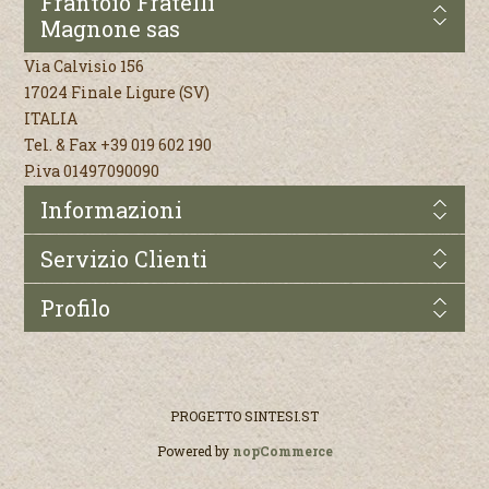
Frantoio Fratelli
Magnone sas
Via Calvisio 156
17024 Finale Ligure (SV)
ITALIA
Tel. & Fax +39 019 602 190
P.iva 01497090090
Informazioni
Servizio Clienti
Profilo
PROGETTO
SINTESI.ST
Powered by
nopCommerce