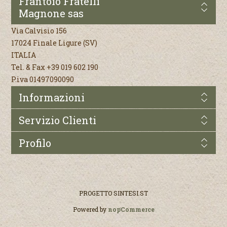
Frantoio Fratelli
Magnone sas
Via Calvisio 156
17024 Finale Ligure (SV)
ITALIA
Tel. & Fax +39 019 602 190
P.iva 01497090090
Informazioni
Servizio Clienti
Profilo
PROGETTO
SINTESI.ST
Powered by
nopCommerce