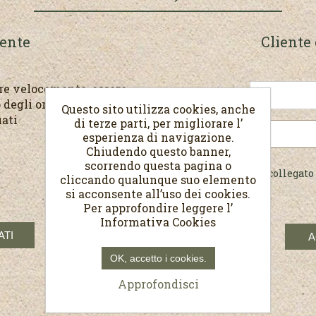
iente
Cliente 
are velocemente, essere
E-mail:
 degli ordini e rivedere
Questo sito utilizza cookies, anche
uati
di terze parti, per migliorare l’
Password:
esperienza di navigazione.
Chiudendo questo banner,
scorrendo questa pagina o
Resta collegato
cliccando qualunque suo elemento
si acconsente all’uso dei cookies.
Per approfondire leggere l’
Informativa Cookies
OK, accetto i cookies.
Approfondisci