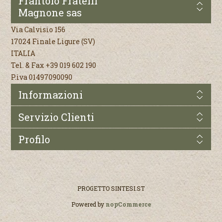
Frantoio Fratelli
Magnone sas
Via Calvisio 156
17024 Finale Ligure (SV)
ITALIA
Tel. & Fax +39 019 602 190
P.iva 01497090090
Informazioni
Servizio Clienti
Profilo
PROGETTO
SINTESI.ST
Powered by
nopCommerce