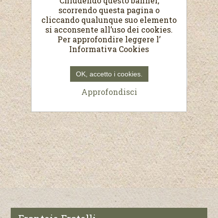
Chiudendo questo banner,
scorrendo questa pagina o
cliccando qualunque suo elemento
lattina 1l confezionata
si acconsente all’uso dei cookies.
Per approfondire leggere l’
Informativa Cookies
€17,00
OK, accetto i cookies.
Approfondisci