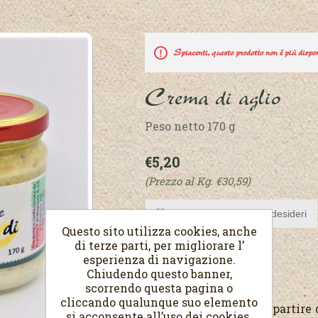
Spiacenti, questo prodotto non é più dispon
Crema di aglio
Peso netto 170 g
€5,20
(Prezzo al Kg. €30,59)
Questo sito utilizza cookies, anche
di terze parti, per migliorare l’
esperienza di navigazione.
Chiudendo questo banner,
Crema di aglio
scorrendo questa pagina o
cliccando qualunque suo elemento
Una crema ottenuta a partire d
si acconsente all’uso dei cookies.