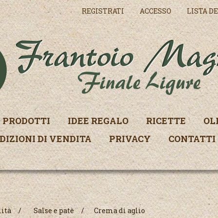
REGISTRATI
ACCESSO
LISTA DE
PRODOTTI
IDEE REGALO
RICETTE
OL
DIZIONI DI VENDITA
PRIVACY
CONTATTI
lità
/
Salse e patè
/
Crema di aglio