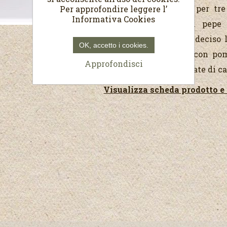
di vino e stagionato per tr
Per approfondire leggere l’
Informativa Cookies
viene insaporita con pepe
aromatiche. Il sapore deciso 
OK, accetto i cookies.
classiche bruschette con pom
Approfondisci
insaporitore per grigliate di c
Visualizza scheda prodotto e 