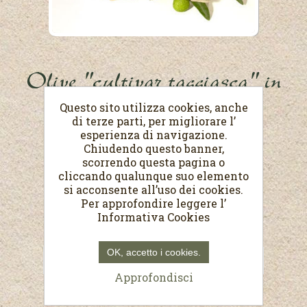
Olive "cultivar taggiasca" in
salamoia
Questo sito utilizza cookies, anche
di terze parti, per migliorare l’
Peso netto 450 g / sgocciolato 250 g
esperienza di navigazione.
Chiudendo questo banner,
scorrendo questa pagina o
€4,50
cliccando qualunque suo elemento
(Prezzo al Kg. €18,00)
si acconsente all’uso dei cookies.
Per approfondire leggere l’
Informativa Cookies
OK, accetto i cookies.
Approfondisci