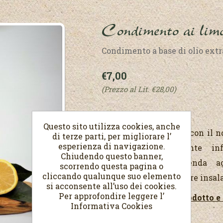
Condimento ai lim
Condimento a base di olio extr
€7,00
(Prezzo al Lit. €28,00)
Questo sito utilizza cookies, anche
Condimento prodotto con il no
di terze parti, per migliorare l’
esperienza di navigazione.
aromatizzato mediante in
Chiudendo questo banner,
provenienti dall'azienda 
scorrendo questa pagina o
cliccando qualunque suo elemento
consigliamo per condire insalate
si acconsente all’uso dei cookies.
Per approfondire leggere l’
Visualizza scheda prodotto e 
Informativa Cookies